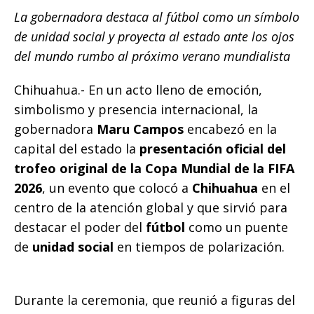
b
r
A
n
Li
ar
La gobernadora destaca al fútbol como un símbolo
o
p
g
n
ti
de unidad social y proyecta al estado ante los ojos
o
p
e
k
r
del mundo rumbo al próximo verano mundialista
k
r
Chihuahua.- En un acto lleno de emoción,
simbolismo y presencia internacional, la
gobernadora
Maru Campos
encabezó en la
capital del estado la
presentación oficial del
trofeo original de la Copa Mundial de la FIFA
2026
, un evento que colocó a
Chihuahua
en el
centro de la atención global y que sirvió para
destacar el poder del
fútbol
como un puente
de
unidad social
en tiempos de polarización.
Durante la ceremonia, que reunió a figuras del