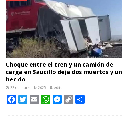
Choque entre el tren y un camión de
carga en Saucillo deja dos muertos y un
herido
22 de marzo de 2025
editor
F
T
E
W
M
C
C
ac
w
m
h
e
o
o
e
itt
ai
at
ss
p
m
b
er
l
s
e
y
p