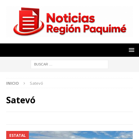
INICIO
Satevó
Satevó
ESTATAL