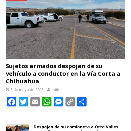
Sujetos armados despojan de su
vehículo a conductor en la Vía Corta a
Chihuahua
3 de mayo de 2025
editor
F
T
E
W
M
C
C
ac
w
m
h
e
o
o
e
itt
ai
at
ss
p
m
b
er
l
s
e
y
p
Despojan de su camioneta a Otto Valles