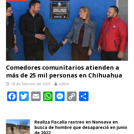
Comedores comunitarios atienden a
más de 25 mil personas en Chihuahua
18 de febrero de 2025
editor
F
T
E
W
M
C
C
ac
w
m
h
e
o
o
e
itt
ai
at
ss
p
m
b
er
l
s
e
y
p
Realiza Fiscalía rastreo en Nonoava en
busca de hombre que desapareció en junio
de 2022