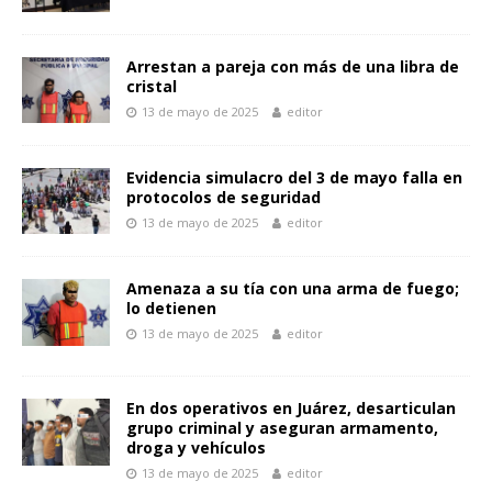
o
A
n
Li
ar
o
p
g
n
ti
k
p
er
k
r
Arrestan a pareja con más de una libra de
cristal
13 de mayo de 2025
editor
Evidencia simulacro del 3 de mayo falla en
protocolos de seguridad
13 de mayo de 2025
editor
Amenaza a su tía con una arma de fuego;
lo detienen
13 de mayo de 2025
editor
En dos operativos en Juárez, desarticulan
grupo criminal y aseguran armamento,
droga y vehículos
13 de mayo de 2025
editor