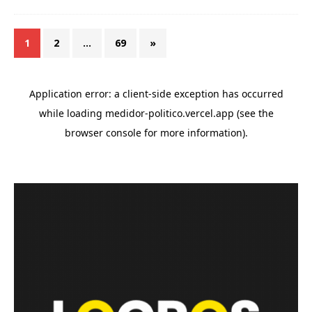
1
2
…
69
»