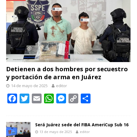
Detienen a dos hombres por secuestro
y portación de arma en Juárez
14 de mayo de 2025
editor
F
T
E
W
M
C
C
ac
w
m
h
e
o
o
e
itt
ai
at
ss
p
m
b
er
l
s
e
y
p
Será Juárez sede del FIBA AmeriCup Sub 16
13 de mayo de 2025
editor