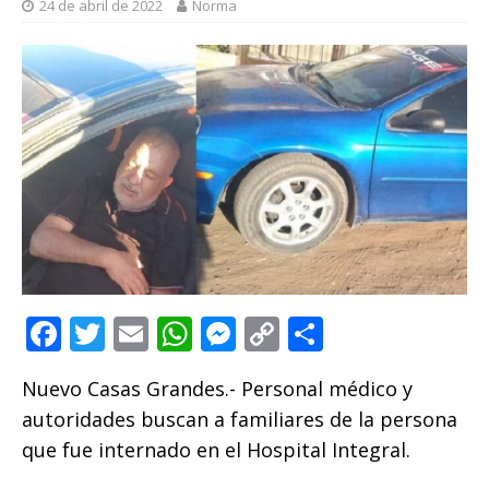
24 de abril de 2022
Norma
F
T
E
W
M
C
C
a
w
m
h
e
o
o
Nuevo Casas Grandes.- Personal médico y
c
it
ai
at
ss
p
m
autoridades buscan a familiares de la persona
e
te
l
s
e
y
p
que fue internado en el Hospital Integral.
b
r
A
n
Li
ar