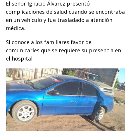
o
p
g
n
ti
El señor Ignacio Álvarez presentó
complicaciones de salud cuando se encontraba
o
p
e
k
r
en un vehículo y fue trasladado a atención
k
r
médica.
Si conoce a los familiares favor de
comunicarles que se requiere su presencia en
el hospital.