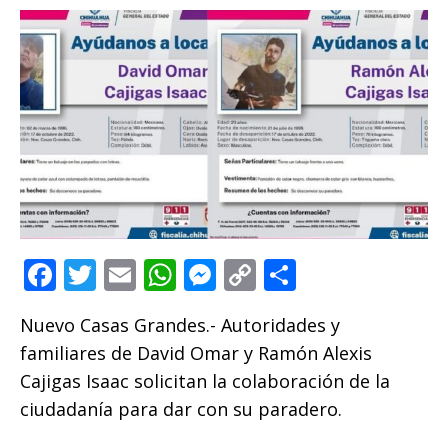
F
T
E
W
M
C
C
a
w
m
h
e
o
o
Nuevo Casas Grandes.- Autoridades y
c
it
ai
at
ss
p
m
familiares de David Omar y Ramón Alexis
e
te
l
s
e
y
p
Cajigas Isaac solicitan la colaboración de la
b
r
A
n
Li
ar
ciudadanía para dar con su paradero.
o
p
g
n
ti