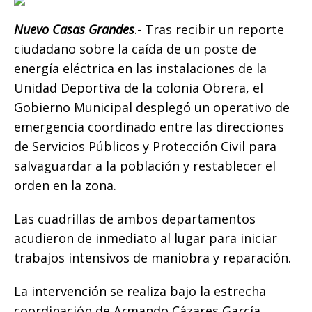
b
r
A
n
Li
ar
o
p
g
n
ti
Nuevo Casas Grandes
.- Tras recibir un reporte
ciudadano sobre la caída de un poste de
o
p
e
k
r
energía eléctrica en las instalaciones de la
k
r
Unidad Deportiva de la colonia Obrera, el
Gobierno Municipal desplegó un operativo de
emergencia coordinado entre las direcciones
de Servicios Públicos y Protección Civil para
salvaguardar a la población y restablecer el
orden en la zona.
​Las cuadrillas de ambos departamentos
acudieron de inmediato al lugar para iniciar
trabajos intensivos de maniobra y reparación.
La intervención se realiza bajo la estrecha
coordinación de Armando Cázares García,