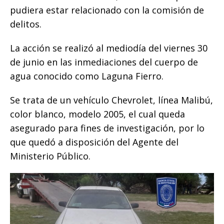
o
p
g
n
ti
pudiera estar relacionado con la comisión de
o
p
e
k
r
delitos.
k
r
La acción se realizó al mediodía del viernes 30
de junio en las inmediaciones del cuerpo de
agua conocido como Laguna Fierro.
Se trata de un vehículo Chevrolet, línea Malibú,
color blanco, modelo 2005, el cual queda
asegurado para fines de investigación, por lo
que quedó a disposición del Agente del
Ministerio Público.