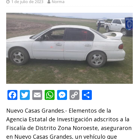
1 de julio de 2023
Norma
F
T
E
W
M
C
C
a
w
m
h
e
o
o
Nuevo Casas Grandes.- Elementos de la
c
it
ai
at
ss
p
m
Agencia Estatal de Investigación adscritos a la
e
te
l
s
e
y
p
Fiscalía de Distrito Zona Noroeste, aseguraron
b
r
A
n
Li
ar
en Nuevo Casas Grandes, un vehículo que