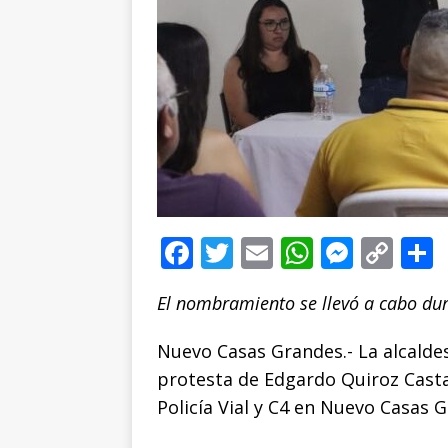
F
T
E
W
M
C
a
w
m
h
e
o
El nombramiento se llevó a cabo dur
c
it
ai
at
ss
p
e
te
l
s
e
y
Nuevo Casas Grandes.- La alcaldes
b
r
A
n
Li
protesta de Edgardo Quiroz Casta
o
p
g
n
t
Policía Vial y C4 en Nuevo Casas 
o
p
e
k
r