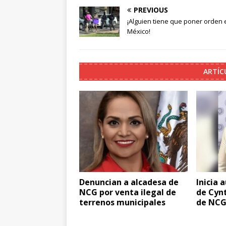
PREVIOUS
¡Alguien tiene que poner orden 
México!
ARTÍC
Denuncian a alcadesa de
Inicia 
NCG por venta ilegal de
de Cynt
terrenos municipales
de NC