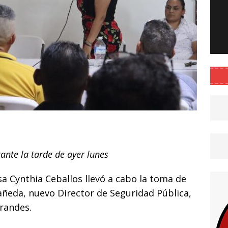
C
o
ante la tarde de ayer lunes
m
p
a Cynthia Ceballos llevó a cabo la toma de
ar
ñeda, nuevo Director de Seguridad Pública,
i
Grandes.