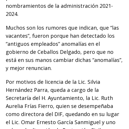
o
p
g
n
ti
nombramientos de la administración 2021-
o
p
e
k
r
2024.
k
r
Muchos son los rumores que indican, que “las
vacantes”, fueron porque han detectado los
“antiguos empleados” anomalías en el
gobierno de Ceballos Delgado, pero que no
está en sus manos cambiar dichas “anomalías”,
y mejor renuncian.
Por motivos de licencia de la Lic. Silvia
Hernández Parra, queda a cargo de la
Secretaría del H. Ayuntamiento, la Lic. Ruth
Aurelia Frías Fierro, quien se desempeñaba
como directora del DIF, quedando en su lugar
el Lic. Omar Ernesto García Sanmiguel y uno