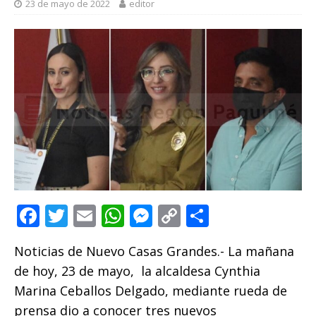
23 de mayo de 2022
editor
F
T
E
W
M
C
C
a
w
m
h
e
o
o
Noticias de Nuevo Casas Grandes.- La mañana
c
it
ai
at
ss
p
m
de hoy, 23 de mayo, la alcaldesa Cynthia
e
te
l
s
e
y
p
Marina Ceballos Delgado, mediante rueda de
b
r
A
n
Li
ar
prensa dio a conocer tres nuevos