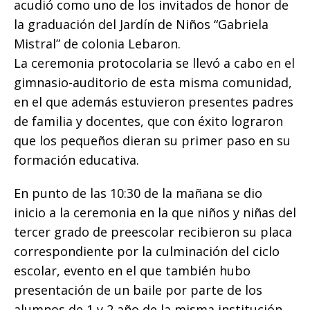
acudió como uno de los invitados de honor de
b
r
A
n
Li
ar
la graduación del Jardín de Niños “Gabriela
o
p
g
n
ti
Mistral” de colonia Lebaron.
o
p
e
k
r
La ceremonia protocolaria se llevó a cabo en el
k
r
gimnasio-auditorio de esta misma comunidad,
en el que además estuvieron presentes padres
de familia y docentes, que con éxito lograron
que los pequeños dieran su primer paso en su
formación educativa.
En punto de las 10:30 de la mañana se dio
inicio a la ceremonia en la que niños y niñas del
tercer grado de preescolar recibieron su placa
correspondiente por la culminación del ciclo
escolar, evento en el que también hubo
presentación de un baile por parte de los
alumnos de 1 y 2 año de la misma institución