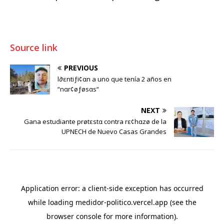
Source link
PREVIOUS
l∂εntiƒi¢αn a uno que tenía 2 años en
“nαr¢øƒøsαs“
NEXT
Gana estudiante prøtεstα contra rε¢hαzø de la
UPNECH de Nuevo Casas Grandes