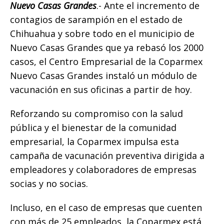
o
p
g
n
ti
Nuevo Casas Grandes
.- Ante el incremento de
contagios de sarampión en el estado de
o
p
e
k
r
Chihuahua y sobre todo en el municipio de
k
r
Nuevo Casas Grandes que ya rebasó los 2000
casos, el Centro Empresarial de la Coparmex
Nuevo Casas Grandes instaló un módulo de
vacunación en sus oficinas a partir de hoy.
Reforzando su compromiso con la salud
pública y el bienestar de la comunidad
empresarial, la Coparmex impulsa esta
campaña de vacunación preventiva dirigida a
empleadores y colaboradores de empresas
socias y no socias.
Incluso, en el caso de empresas que cuenten
con más de 25 empleados, la Coparmex está