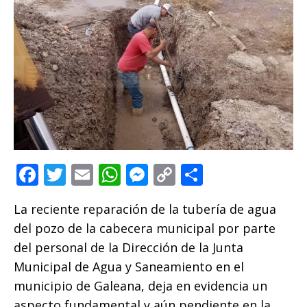
F
T
E
W
M
C
C
a
w
m
h
e
o
o
La reciente reparación de la tubería de agua
c
it
ai
at
ss
p
m
del pozo de la cabecera municipal por parte
e
te
l
s
e
y
p
del personal de la Dirección de la Junta
b
r
A
n
Li
ar
Municipal de Agua y Saneamiento en el
o
p
g
n
ti
municipio de Galeana, deja en evidencia un
o
p
e
k
r
aspecto fundamental y aún pendiente en la