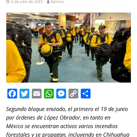
6 de julio de 2023
Norma
F
T
E
W
M
C
C
a
w
m
h
e
o
o
Segundo bloque enviado, el primero el 19 de junio
c
it
ai
at
ss
p
m
por órdenes de López Obrador, en tanto en
e
te
l
s
e
y
p
México
se encuentran activos varios incendios
b
r
A
n
Li
ar
forestales y se propagan, incluyendo en Chihuahua