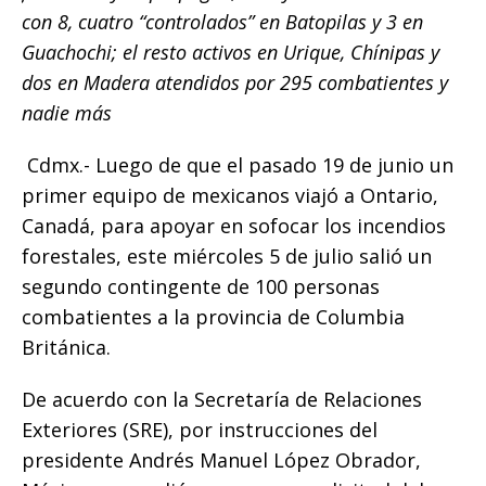
o
p
g
n
ti
con 8, cuatro “controlados” en Batopilas y 3 en
o
p
e
k
r
Guachochi; el resto activos en Urique, Chínipas y
k
r
dos en Madera atendidos por 295 combatientes y
nadie más
Cdmx.- Luego de que el pasado 19 de junio un
primer equipo de mexicanos viajó a Ontario,
Canadá, para apoyar en sofocar los incendios
forestales, este miércoles 5 de julio salió un
segundo contingente de 100 personas
combatientes a la provincia de Columbia
Británica.
De acuerdo con la Secretaría de Relaciones
Exteriores (SRE), por instrucciones del
presidente Andrés Manuel López Obrador,